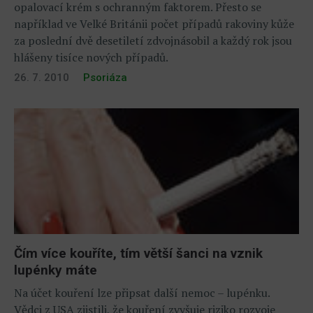
opalovací krém s ochranným faktorem. Přesto se
například ve Velké Británii počet případů rakoviny kůže
za poslední dvě desetiletí zdvojnásobil a každý rok jsou
hlášeny tisíce nových případů.
26. 7. 2010
Psoriáza
Čím více kouříte, tím větší šanci na vznik
lupénky máte
Na účet kouření lze připsat další nemoc – lupénku.
Vědci z USA zjistili, že kouření zvyšuje riziko rozvoje