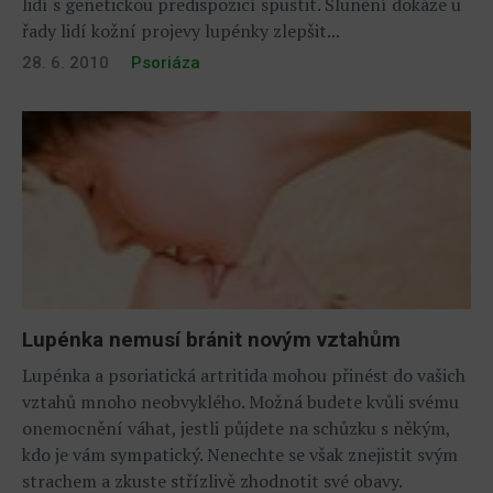
lidí s genetickou predispozicí spustit. Slunění dokáže u
řady lidí kožní projevy lupénky zlepšit...
28. 6. 2010
Psoriáza
Lupénka nemusí bránit novým vztahům
Lupénka a psoriatická artritida mohou přinést do vašich
vztahů mnoho neobvyklého. Možná budete kvůli svému
onemocnění váhat, jestli půjdete na schůzku s někým,
kdo je vám sympatický. Nenechte se však znejistit svým
strachem a zkuste střízlivě zhodnotit své obavy.