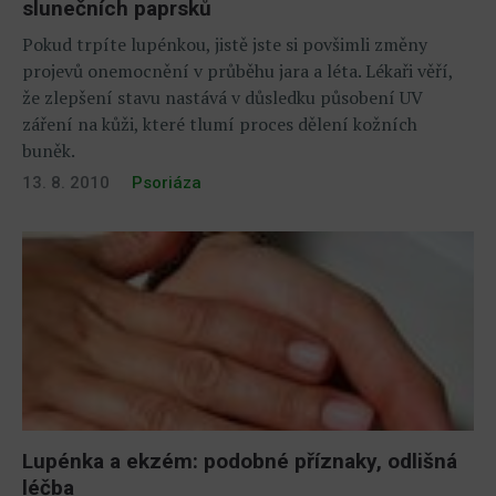
slunečních paprsků
Pokud trpíte lupénkou, jistě jste si povšimli změny
projevů onemocnění v průběhu jara a léta. Lékaři věří,
že zlepšení stavu nastává v důsledku působení UV
záření na kůži, které tlumí proces dělení kožních
buněk.
13. 8. 2010
Psoriáza
Lupénka a ekzém: podobné příznaky, odlišná
léčba