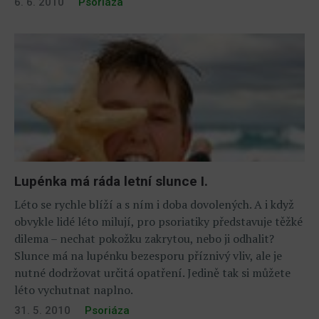
6. 6. 2010
Psoriáza
Lupénka má ráda letní slunce I.
Léto se rychle blíží a s ním i doba dovolených. A i když
obvykle lidé léto milují, pro psoriatiky představuje těžké
dilema – nechat pokožku zakrytou, nebo ji odhalit?
Slunce má na lupénku bezesporu příznivý vliv, ale je
nutné dodržovat určitá opatření. Jedině tak si můžete
léto vychutnat naplno.
31. 5. 2010
Psoriáza