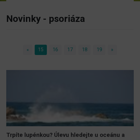
Novinky - psoriáza
«
Previous
15
(current)
16
17
18
19
»
Next
Trpíte lupénkou? Úlevu hledejte u oceánu a