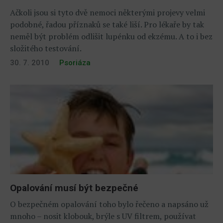
Ačkoli jsou si tyto dvě nemoci některými projevy velmi
podobné, řadou příznaků se také liší. Pro lékaře by tak
neměl být problém odlišit lupénku od ekzému. A to i bez
složitého testování.
30. 7. 2010
Psoriáza
Opalování musí být bezpečné
O bezpečném opalování toho bylo řečeno a napsáno už
mnoho – nosit klobouk, brýle s UV filtrem, používat