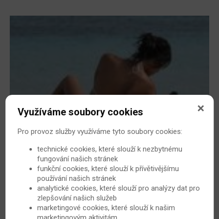
Využíváme soubory cookies
Lupénka má ráda letní slunce II.
Pro provoz služby využíváme tyto soubory cookies:
Máte psoriázu? Pak se na léto připravujte postupně po
celý rok. Jak? Postupně zvyšujte dávky slunečního
technické cookies, které slouží k nezbytnému
záření. Každý den přidejte pět minut a nikdy nebuďte na
fungování našich stránek
slunci déle než půl hodiny bez použití opalovacích
funkční cookies, které slouží k přívětivějšímu
používání našich stránek
krémů. Pokud jedete na dovolenou, zapomeňte na stres
analytické cookies, které slouží pro analýzy dat pro
a maximalizujte výhody dovolené.
zlepšování našich služeb
23. 5. 2010
Psoriáza
marketingové cookies, které slouží k našim
marketingovým aktivitám