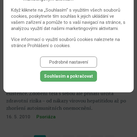
Když kliknete na „Souhlasím“ s využitím všech souborů
cookies, poskytnete tím souhlas k jejich ukládání ve
vašem zařízení a pomůže to s vaší navigací na stránce, s
analýzou využití dat našimi marketingovými aktivitami.
Více informací o využití souborů cookies naleznete na
stránce
Prohlášení o cookies
.
Podrobné nastavení
Se stoupající oblibou tetování se zvyšuje i
výskyt autoimunitních onemocnění
Souhlasím a pokračovat
Tetování. Ozdoba, která provází lidstvo od počátků jeho
existence. Zdobení těla s sebou ale přináší určitá
zdravotní rizika – od nákazy virovou hepatitidou až po
zhoršení autoimunitních onemocnění.
16. 5. 2010
Psoriáza