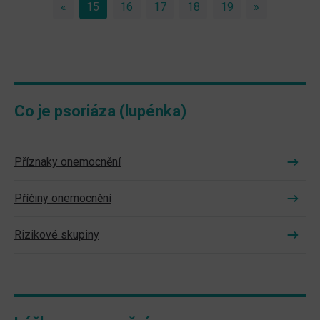
«
Previous
15
(current)
16
17
18
19
»
Next
Co je psoriáza (lupénka)
Příznaky onemocnění
Příčiny onemocnění
Rizikové skupiny