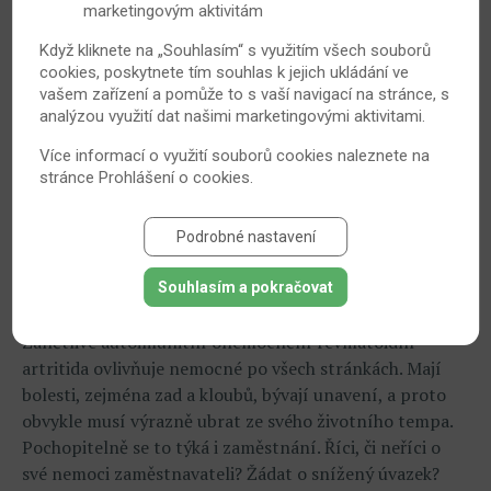
19. 5. 2014
Revmatoidní artritida
marketingovým aktivitám
Když kliknete na „Souhlasím“ s využitím všech souborů
cookies, poskytnete tím souhlas k jejich ukládání ve
vašem zařízení a pomůže to s vaší navigací na stránce, s
analýzou využití dat našimi marketingovými aktivitami.
Více informací o využití souborů cookies naleznete na
stránce
Prohlášení o cookies
.
Podrobné nastavení
Poslouchat své tělo – i za cenu změn, hůře
Souhlasím a pokračovat
placeného zaměstnání či jiných přátel
Zánětlivé autoimunitní onemocnění revmatoidní
artritida ovlivňuje nemocné po všech stránkách. Mají
bolesti, zejména zad a kloubů, bývají unavení, a proto
obvykle musí výrazně ubrat ze svého životního tempa.
Pochopitelně se to týká i zaměstnání. Říci, či neříci o
své nemoci zaměstnavateli? Žádat o snížený úvazek?