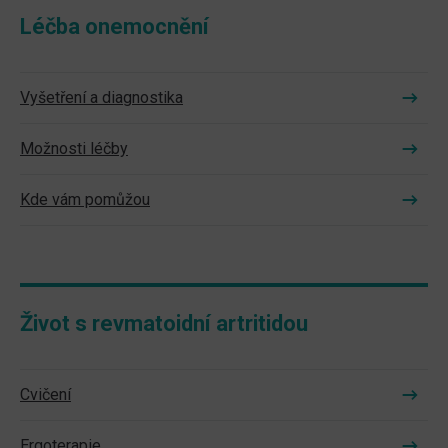
Léčba onemocnění
Vyšetření a diagnostika
Možnosti léčby
Kde vám pomůžou
Život s revmatoidní artritidou
Cvičení
Ergoterapie