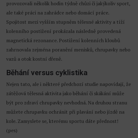
provozovali několik hodin týdně chůzi či jakýkoliv sport,
ale také práci na zahrádce nebo domácí práce.
Spojitost mezi vyšším stupněm tělesné aktivity a tíží
kolenního postižení prokázala následně provedená
magnetická rezonance. Postižení kolenních kloubů
zahrnovala zejména poranění menisků, chrupavky nebo
vazů a otok kostní dřeně.
Běhání versus cyklistika
Nejen tato, ale i některé předchozí studie napovídají, že
zátěžová tělesná aktivita jako běhání či skákání může
být pro zdraví chrupavky nevhodná. Na druhou stranu
můžete chrupavku ochránit při plavání nebo jízdě na
kole. Zamyslete se, kterému sportu dáte přednost!
(pes)