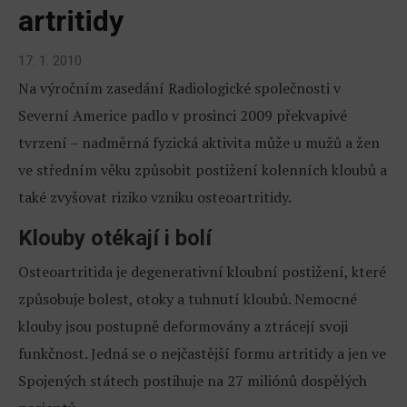
artritidy
17. 1. 2010
Na výročním zasedání Radiologické společnosti v
Severní Americe padlo v prosinci 2009 překvapivé
tvrzení – nadměrná fyzická aktivita může u mužů a žen
ve středním věku způsobit postižení kolenních kloubů a
také zvyšovat riziko vzniku osteoartritidy.
Klouby otékají i bolí
Osteoartritida je degenerativní kloubní postižení, které
způsobuje bolest, otoky a tuhnutí kloubů. Nemocné
klouby jsou postupně deformovány a ztrácejí svoji
funkčnost. Jedná se o nejčastější formu artritidy a jen ve
Spojených státech postihuje na 27 miliónů dospělých