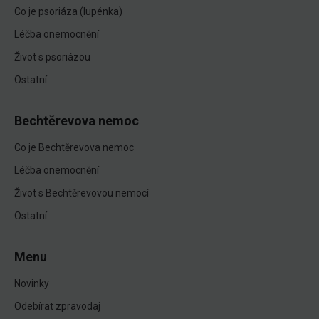
Co je psoriáza (lupénka)
Léčba onemocnění
Život s psoriázou
Ostatní
Bechtěrevova nemoc
Co je Bechtěrevova nemoc
Léčba onemocnění
Život s Bechtěrevovou nemocí
Ostatní
Menu
Novinky
Odebírat zpravodaj