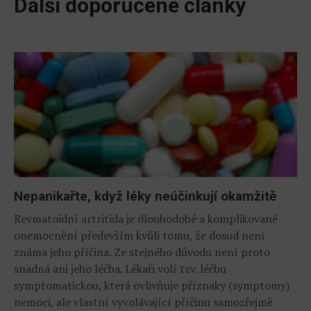
Další doporučené články
Nepanikařte, když léky neúčinkují okamžitě
Revmatoidní artritida je dlouhodobé a komplikované
onemocnění především kvůli tomu, že dosud není
známa jeho příčina. Ze stejného důvodu není proto
snadná ani jeho léčba. Lékaři volí tzv. léčbu
symptomatickou, která ovlivňuje příznaky (symptomy)
nemoci, ale vlastní vyvolávající příčinu samozřejmě