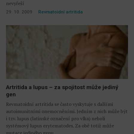
nevyřeší
29. 10. 2009
Revmatoidní artritida
Artritida a lupus – za spojitost může jediný
gen
Revmatoidní artritida se často vyskytuje s dalšími
autoimunitními onemocněními. Jedním z nich může být
i tzv. lupus (latinské označení pro vlka) neboli
systémový lupus erytematodes. Za obě totiž může
mutace jediného genu.