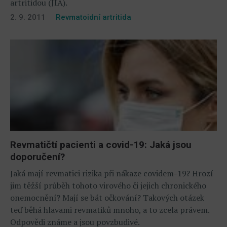
artritidou (JIA).
2. 9. 2011
Revmatoidní artritida
Revmatičtí pacienti a covid-19: Jaká jsou
doporučení?
Jaká mají revmatici rizika při nákaze covidem-19? Hrozí
jim těžší průběh tohoto virového či jejich chronického
onemocnění? Mají se bát očkování? Takových otázek
teď běhá hlavami revmatiků mnoho, a to zcela právem.
Odpovědi známe a jsou povzbudivé.