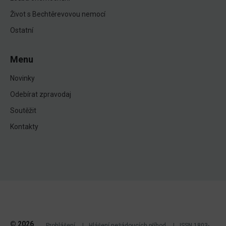
Život s Bechtěrevovou nemocí
Ostatní
Menu
Novinky
Odebírat zpravodaj
Soutěžit
Kontakty
© 2026
Prohlášení
Hlášení nežádoucích příhod
ISSN 1803-