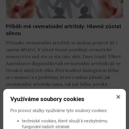
Příběh mé revmatoidní artritidy: Hlavně zůstat
silnou
Příznaky revmatoidní artritidy se mohou projevit již v
raném dětství. V různé formě postihují revmatické
nemoci více než sto ze sta tisíc dětí. Dnes téměř 30leté
Američance diagnostikovali revmatoidní artritidu již ve
čtrnácti měsících věku. Přes kvalitní biologickou léčbu
se s nemocí a s problémy, které s sebou přináší jak
revmatoidní artritida sama, tak její léčba, potýká
dodnes.
Využíváme soubory cookies
16. 5. 2019
Revmatoidní artritida
Pro provoz služby využíváme tyto soubory cookies:
technické cookies, které slouží k nezbytnému
fungování našich stránek