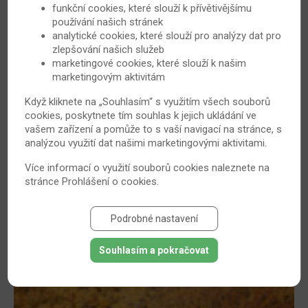
funkční cookies, které slouží k přívětivějšímu
používání našich stránek
analytické cookies, které slouží pro analýzy dat pro
zlepšování našich služeb
marketingové cookies, které slouží k našim
marketingovým aktivitám
Vitaminy v roli pomocníků (nejen) při
Když kliknete na „Souhlasím“ s využitím všech souborů
cookies, poskytnete tím souhlas k jejich ukládání ve
revmatických nemocech – 1. část
vašem zařízení a pomůže to s vaší navigací na stránce, s
Vitaminy jsou látky, které se jako součásti různých
analýzou využití dat našimi marketingovými aktivitami.
enzymů účastní řady pochodů v těle. Přijímáme je v
Více informací o využití souborů cookies naleznete na
potravě a většinou o nich ani nevíme. Když řekneme
stránce
Prohlášení o cookies
.
například větu „Vezmi si mrkev, abys dobře viděl,“ ve
skutečnosti tím říkáme: „Vitamin A v mrkvi obsažený
Podrobné nastavení
dokáže ochránit oči před případnou infekcí.“
16. 1. 2011
Revmatoidní artritida
Souhlasím a pokračovat