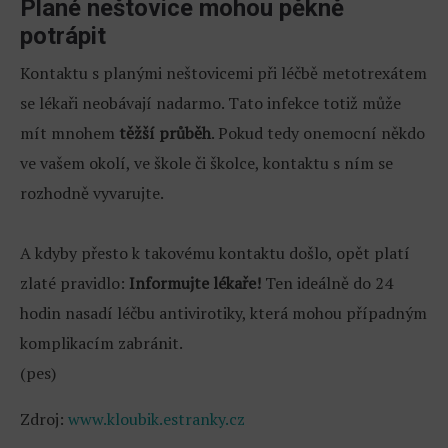
Plané neštovice mohou pěkně
potrápit
Kontaktu s planými neštovicemi při léčbě metotrexátem
se lékaři neobávají nadarmo. Tato infekce totiž může
mít mnohem
těžší průběh
. Pokud tedy onemocní někdo
ve vašem okolí, ve škole či školce, kontaktu s ním se
rozhodně vyvarujte.
A kdyby přesto k takovému kontaktu došlo, opět platí
zlaté pravidlo:
Informujte lékaře!
Ten ideálně do 24
hodin nasadí léčbu antivirotiky, která mohou případným
komplikacím zabránit.
(pes)
Zdroj:
www.kloubik.estranky.cz