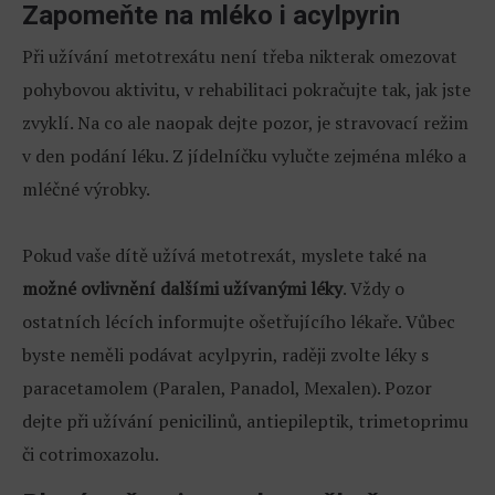
Zapomeňte na mléko i acylpyrin
Při užívání metotrexátu není třeba nikterak omezovat
pohybovou aktivitu, v rehabilitaci pokračujte tak, jak jste
zvyklí. Na co ale naopak dejte pozor, je stravovací režim
v den podání léku. Z jídelníčku vylučte zejména mléko a
mléčné výrobky.
Pokud vaše dítě užívá metotrexát, myslete také na
možné ovlivnění dalšími užívanými léky
. Vždy o
ostatních lécích informujte ošetřujícího lékaře. Vůbec
byste neměli podávat acylpyrin, raději zvolte léky s
paracetamolem (Paralen, Panadol, Mexalen). Pozor
dejte při užívání penicilinů, antiepileptik, trimetoprimu
či cotrimoxazolu.