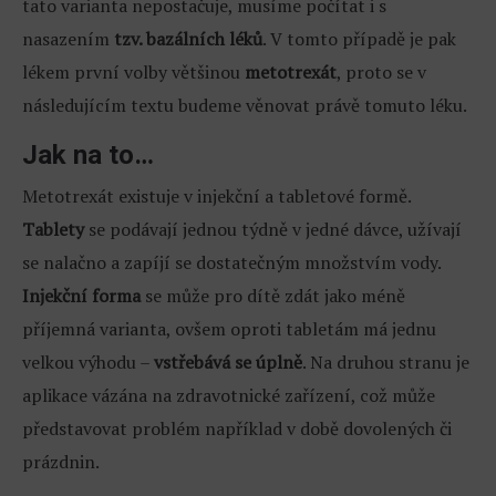
tato varianta nepostačuje, musíme počítat i s
nasazením
tzv. bazálních léků
. V tomto případě je pak
lékem první volby většinou
metotrexát
, proto se v
následujícím textu budeme věnovat právě tomuto léku.
Jak na to…
Metotrexát existuje v injekční a tabletové formě.
Tablety
se podávají jednou týdně v jedné dávce, užívají
se nalačno a zapíjí se dostatečným množstvím vody.
Injekční forma
se může pro dítě zdát jako méně
příjemná varianta, ovšem oproti tabletám má jednu
velkou výhodu –
vstřebává se úplně
. Na druhou stranu je
aplikace vázána na zdravotnické zařízení, což může
představovat problém například v době dovolených či
prázdnin.