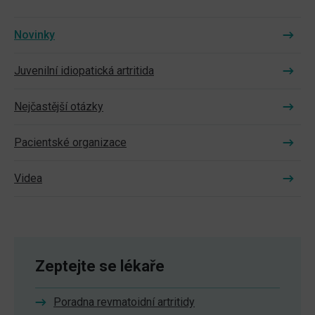
Novinky
Juvenilní idiopatická artritida
Nejčastější otázky
Pacientské organizace
Videa
Zeptejte se lékaře
Poradna revmatoidní artritidy