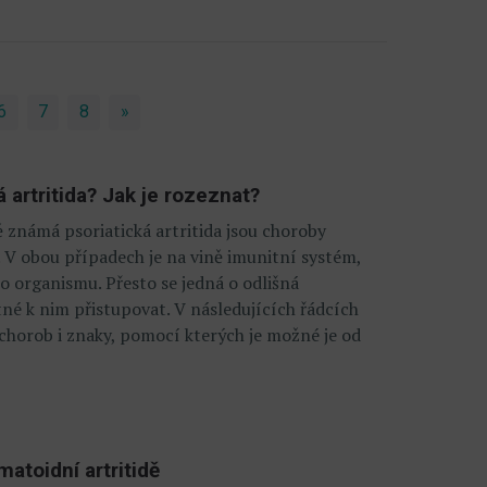
6
7
8
»
Next
 artritida? Jak je rozeznat?
 známá psoriatická artritida jsou choroby
 V obou případech je na vině imunitní systém,
o organismu. Přesto se jedná o odlišná
né k nim přistupovat. V následujících řádcích
horob i znaky, pomocí kterých je možné je od
vmatoidní artritidě