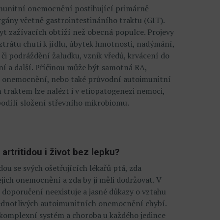
imunitní onemocnění postihující primárně
orgány včetně gastrointestináního traktu (GIT).
kyt zažívacích obtíží než obecná populce. Projevy
trátu chuti k jídlu, úbytek hmotnosti, nadýmání,
x či podráždění žaludku, vznik vředů, krvácení do
ení a další. Příčinou může být samotná RA,
o onemocnění, nebo také průvodní autoimunitní
 traktem lze nalézt i v etiopatogenezi nemoci,
podílí složení střevního mikrobiomu.
artritidou i život bez lepku?
dou se svých ošetřujících lékařů ptá, zda
jich onemocnění a zda by ji měli dodržovat. V
doporučení neexistuje a jasné důkazy o vztahu
jednotlivých autoimunitních onemocnění chybí.
 komplexní systém a choroba u každého jedince