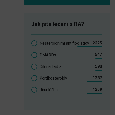
Jak jste léčení s RA?
2225
Nesteroidními antiflogistiky
547
DMARDs
590
Cílená léčba
1387
Kortikosteroidy
1359
Jiná léčba