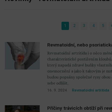
1
(current)
2
3
4
5
Revmatoidní, nebo psoriatická
Revmatoidní artritida i o něco méně
charakteristické postižením kloubů.
který napadá zdravé buňky vlastníh
onemocnění a jako k takovým je nut
budou popsány společné rysy obou c
sebe odlišit.
16. 9. 2024
Revmatoidní artritida
Příčiny trávicích obtíží při re