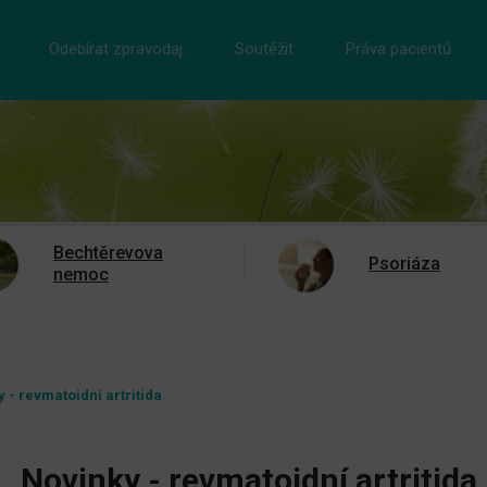
Odebírat zpravodaj
Soutěžit
Práva pacientů
Bechtěrevova
Psoriáza
nemoc
 - revmatoidní artritida
Novinky - revmatoidní artritida