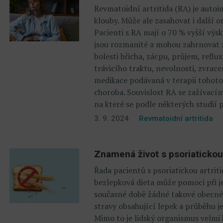
Revmatoidní artritida (RA) je auto
klouby. Může ale zasahovat i další 
Pacienti s RA mají o 70 % vyšší výs
jsou rozmanité a mohou zahrnovat z
bolesti břicha, zácpu, průjem, reflu
trávicího traktu, nevolnosti, zvrac
medikace podávaná v terapii tohot
choroba. Souvislost RA se zažívacím
na které se podle některých studií 
3. 9. 2024
Revmatoidní artritida
Znamená život s psoriatickou 
Řada pacientů s psoriatickou artriti
bezlepková dieta může pomoci při je
současné době žádné takové obecné 
stravy obsahující lepek a průběhu 
Mimo to je lidský organismus velmi