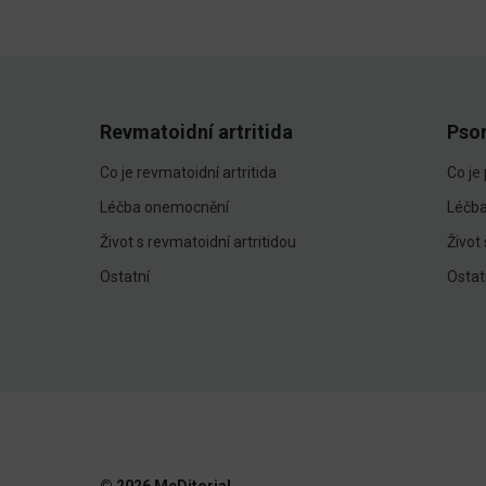
Revmatoidní artritida
Pso
Co je revmatoidní artritida
Co je
Léčba onemocnění
Léčb
Život s revmatoidní artritidou
Život
Ostatní
Ostat