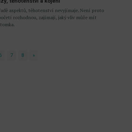
zy, těhotenství a kojení
řadě aspektů, těhotenství nevyjímaje. Není proto
početí rozhodnou, zajímají, jaký vliv může mít
potomka.
6
7
8
»
Next