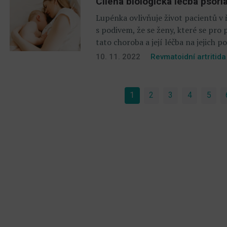
Cílená biologická léčba psoriá
Lupénka ovlivňuje život pacientů v 
s podivem, že se ženy, které se pro 
tato choroba a její léčba na jejich 
10. 11. 2022
Revmatoidní artritida
1
(current)
2
3
4
5