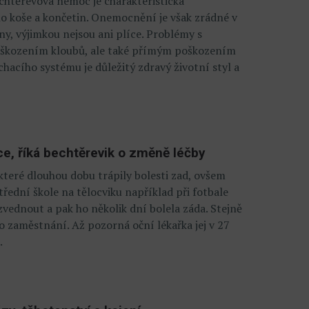
echtěrevova nemoc je charakteristická
o koše a končetin. Onemocnění je však zrádné v
ny, výjimkou nejsou ani plíce. Problémy s
škozením kloubů, ale také přímým poškozením
chacího systému je důležitý zdravý životní styl a
ce, říká bechtěrevik o změně léčby
které dlouhou dobu trápily bolesti zad, ovšem
třední škole na tělocviku například při fotbale
vednout a pak ho několik dní bolela záda. Stejně
do zaměstnání. Až pozorná oční lékařka jej v 27
.