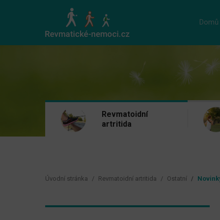
Domů
Revmatoidní
artritida
Úvodní stránka
Revmatoidní artritida
Ostatní
Novinky