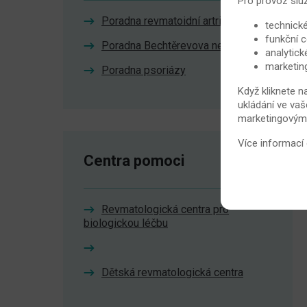
Pro provoz slu
Poradna revmatoidní artritidy
technické
funkční c
Poradna Bechtěrevova nemoc
analytick
marketin
Poradna psoriázy
Když kliknete n
ukládání ve vaš
marketingovými 
Více informací
Centra pomoci
Revmatologická centra pro
biologickou léčbu
Dětská revmatologická centra