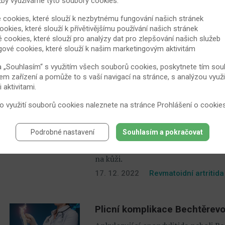
žby využíváme tyto soubory cookies:
Jak u revmatoidní artritidy z
 cookies, které slouží k nezbytnému fungování našich stránek
ookies, které slouží k přívětivějšímu používání našich stránek
Otoky jsou častým příznakem revmatoi
é cookies, které slouží pro analýzy dat pro zlepšování našich služeb
platí?
gové cookies, které slouží k našim marketingovým aktivitám
5. 2. 2023
Revmatoidní artritida
a „Souhlasím“ s využitím všech souborů cookies, poskytnete tím souh
em zařízení a pomůže to s vaší navigací na stránce, s analýzou využi
aktivitami.
Lupénka není jen onemocněn
 o využití souborů cookies naleznete na stránce
Prohlášení o cookie
Psoriáza neboli lupénka je chronick
často snaží vypořádat celý svůj živ
Podrobné nastavení
Souhlasím a pokračovat
Ačkoli je tato nemoc nejvíce známá
skutečnosti o onemocnění, které se 
na kůži.
17. 12. 2022
Revmatoidní artritida
Plicní komplikace Bechtěrevov