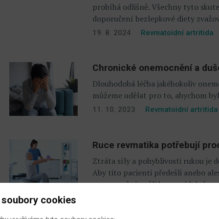
probíhá odlišně. Všechny tyto skute
doporučení bezlepkové diety zvažo
19. 8. 2024
Revmatoidní artritida
Chronické onemocnění a duše
Dlouhodobá léčba jakéhokoliv onemo
můžeme udělat pro to, abychom byli
11. 10. 2023
Revmatoidní artritida
Ruce revmatika potřebují pro
Ztráta síly a pohyblivosti rukou je d
Aby tito pacienti předešli anebo a
onemocnění, měli by pravidelně, nej
10. 3. 2023
Revmatoidní artritida
 soubory cookies