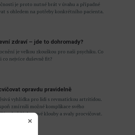
čnosti je proto nutné brát v úvahu a případné
vat s ohledem na potřeby konkrétního pacienta.
vní zdraví – jde to dohromady?
cnění je velkou zkouškou pro naši psychiku. Co
 co nejvíce duševně fit?
cvičovat opravdu pravidelně
ěsivá vyhlídka pro lidi s revmatickou artritidou.
lespoň zmírnili možné komplikace svého
lépe každý den, své klouby a svaly procvičovat.