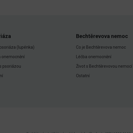
riáza
Bechtěrevova nemoc
 psoriáza (lupénka)
Co je Bechtěrevova nemoc
a onemocnění
Léčba onemocnění
 s psoriázou
Život s Bechtěrevovou nemocí
ní
Ostatní