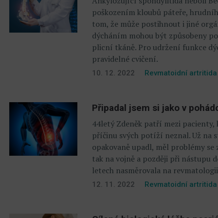
Ankylozující spondylitida neboli B
poškozením kloubů páteře, hrudníh
tom, že může postihnout i jiné orgá
dýcháním mohou být způsobeny po
plicní tkáně. Pro udržení funkce dý
pravidelné cvičení.
10. 12. 2022
Revmatoidní artritida
Připadal jsem si jako v pohád
44letý Zdeněk patří mezi pacienty, 
příčinu svých potíží neznal. Už na s
opakovaně upadl, měl problémy se z
tak na vojně a později při nástupu 
letech nasměrovala na revmatologii
12. 11. 2022
Revmatoidní artritida