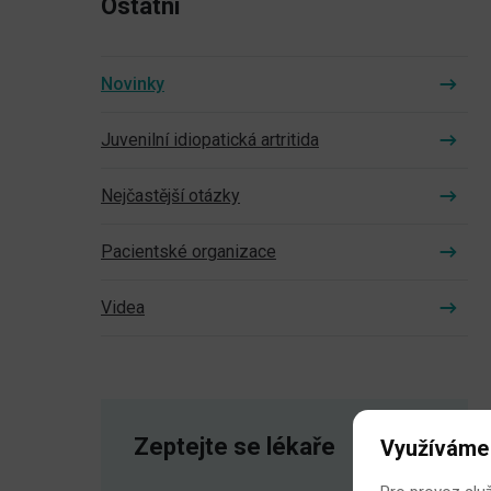
Ostatní
Novinky
Juvenilní idiopatická artritida
Nejčastější otázky
Pacientské organizace
Videa
Zeptejte se lékaře
Využíváme