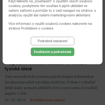
Když kliknete na „Souhlasím“ s využitím všech souborů
4. 6. 2015
Bechtěrevova nemoc
cookies, poskytnete tím souhlas k jejich ukládání ve
vašem zařízení a pomůže to s vaší navigací na stránce, s
analýzou využití dat našimi marketingovými aktivitami.
Více informací o využití souborů cookies naleznete na
stránce
Prohlášení o cookies
.
Podrobné nastavení
Souhlasím a pokračovat
Progresivní svalová relaxace: 10 kroků k
fyzické úlevě
Tato metoda byla vyvinuta psychologem Edmundem
Jacobsonem před necelým stoletím. Ovšem i v dnešní
době může pomoci odlehčit stres a nervozitu či uvolnit
napětí v těle.
31. 10. 2012
Bechtěrevova nemoc