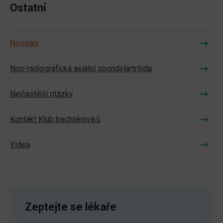
Ostatní
Novinky
Non-radiografická axiální spondylartritida
Nejčastější otázky
Kontakt Klub bechtěreviků
Videa
Zeptejte se lékaře