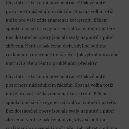
Chystáte se ke koupi nové matrace? Pak věnujte
pozornost následujícím řádkům. Špatná volba totiž
může pro vaše záda znamenat katastrofu. Během
spánku dochází k regeneraci svalů a uvolnění páteře.
Bez dostatečné opory jsou ale svaly napnuté a páteř
zkřivená. Není se pak čemu divit, když se budíme
rozlámaní a unavenější než večer. Jak vybrat správnou
matraci a všem těmto problémům předejít?
Chystáte se ke koupi nové matrace? Pak věnujte
pozornost následujícím řádkům. Špatná volba totiž
může pro vaše záda znamenat katastrofu. Během
spánku dochází k regeneraci svalů a uvolnění páteře.
Bez dostatečné opory jsou ale svaly napnuté a páteř
zkřivená. Není se pak čemu divit, když se budíme
rozlámaní a unavenější než večer. Jak vybrat správnou