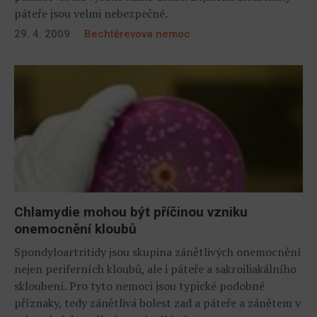
páteře jsou velmi nebezpečné.
29. 4. 2009
Bechtěrevova nemoc
Chlamydie mohou být příčinou vzniku
onemocnění kloubů
Spondyloartritidy jsou skupina zánětlivých onemocnění
nejen periferních kloubů, ale i páteře a sakroiliakálního
skloubení. Pro tyto nemoci jsou typické podobné
příznaky, tedy zánětlivá bolest zad a páteře a zánětem v