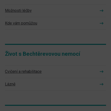
Možnosti léčby
Kde vám pomůžou
Život s Bechtěrevovou nemocí
Cvičení a rehabilitace
Lázně