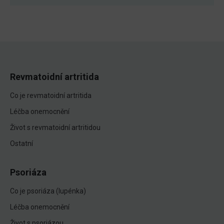
Revmatoidní artritida
Co je revmatoidní artritida
Léčba onemocnění
Život s revmatoidní artritidou
Ostatní
Psoriáza
Co je psoriáza (lupénka)
Léčba onemocnění
Život s psoriázou