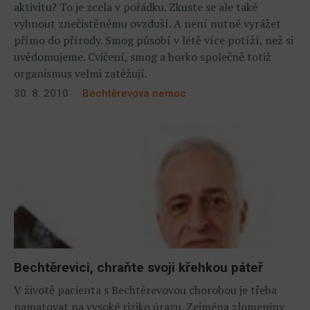
aktivitu? To je zcela v pořádku. Zkuste se ale také
vyhnout znečistěnému ovzduší. A není nutné vyrážet
přímo do přírody. Smog působí v létě více potíží, než si
uvědomujeme. Cvičení, smog a horko společně totiž
organismus velmi zatěžují.
30. 8. 2010
Bechtěrevova nemoc
Bechtěrevici, chraňte svoji křehkou páteř
V životě pacienta s Bechtěrevovou chorobou je třeba
pamatovat na vysoké riziko úrazu. Zejména zlomeniny