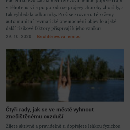
Pacientku Evu začala Bechtěrevova nemoc poprvé trápit
v těhotenství a po porodu se projevy choroby zhoršily, a
tak vyhledala odborníky. Proč se zrovna u této ženy
autoimunitní revmatické onemocnění objevilo a jaké
další rizikové faktory přispívají k jeho vzniku?
29. 10. 2020
Bechtěrevova nemoc
Čtyři rady, jak se ve městě vyhnout
znečištěnému ovzduší
Žijete aktivně a pravidelně si dopřejete lehkou fyzickou