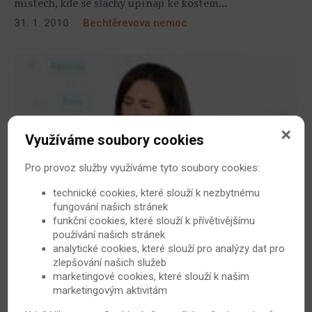
místech, kde se šlachy upínají ke kostem...
31. 1. 2010
Bechtěrevova nemoc
Využíváme soubory cookies
Pro provoz služby využíváme tyto soubory cookies:
technické cookies, které slouží k nezbytnému
Budí vás nad ránem bolest zad? Návštěvu
fungování našich stránek
lékaře neodkládejte!
funkční cookies, které slouží k přívětivějšímu
používání našich stránek
Většina z nás alespoň jednou v životě pocítila bolest
analytické cookies, které slouží pro analýzy dat pro
zad. Ne vždy jde ale pouze o důsledek sedavého
zlepšování našich služeb
zaměstnání či špatného držení těla. Bolest v dolní části
marketingové cookies, které slouží k našim
zad totiž bývá i jedním z prvních příznaků závažné
marketingovým aktivitám
Bechtěrevovy choroby.