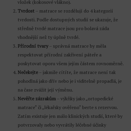
vložek (kokosové vlákno).
Tvrdost
– matrace se rozdělují do 4 kategorií
tvrdosti. Podle dostupných studií se ukazuje, že
středně tvrdé matrace jsou pro bolavá záda
vhodnější než ty úplně tvrdé.
Přírodní tvary
– správná matrace by měla
respektovat přírodní zakřivení páteře a
poskytovat oporu všem jejím částem rovnoměrně.
Nečekejte
– jakmile cítíte, že matrace není tak
pohodlná jako dřív nebo je i viditelně propadlá, je
na čase zvážit její výměnu.
Nevěřte zázrakům
– výkřiky jako „ortopedické
matrace“ či „lékařsky ověřeno“ berte s rezervou.
Zatím existuje jen málo klinických studií, které by
potvrzovaly nebo vyvrátily léčebné účinky