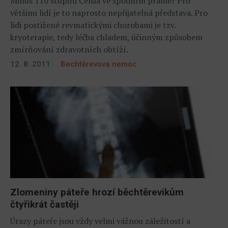
Minus 110 stupňů Celsia ve spodním prádle? Pro
většinu lidí je to naprosto nepřijatelná představa. Pro
lidi postižené revmatickými chorobami je tzv.
kryoterapie, tedy léčba chladem, účinným způsobem
zmírňování zdravotních obtíží.
12. 8. 2011
Bechtěrevova nemoc
Zlomeniny páteře hrozí běchtěrevikům
čtyřikrát častěji
Úrazy páteře jsou vždy velmi vážnou záležitostí a