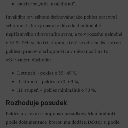
musíte se „stát invalidními“.
Invalidita je v zákoně definována jako pokles pracovní
schopnosti, který nastal z důvodu dlouhodobě
nepříznivého zdravotního stavu, a to v rozsahu nejméně
o 35 %. Dělí se do tří stupňů, které se od sebe liší mírou
poklesu pracovní schopnosti a v návaznosti na to i
výší výměru důchodu:
I. stupeň – pokles o 35–49 %,
II. stupeň – pokles o 50–69 %,
III. stupeň – pokles minimálně o 70 %.
Rozhoduje posudek
Pokles pracovní schopnosti posudkový lékař hodnotí
podle dokumentace, kterou mu dodáte. Doktor si podle