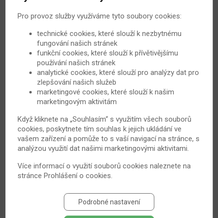
Zajímá vás, jak probíhá lázeňská léčba Bechtěrevovy
nemoci? Nevíte, jak se můžete do lázní dostat, váháte,
Pro provoz služby využíváme tyto soubory cookies:
zda vám lázně mohou nějakým způsobem prospět?
technické cookies, které slouží k nezbytnému
Právě na tyto otázky vám odpoví naše nové video, na
fungování našich stránek
které se můžete těšit už v průběhu ledna.
funkční cookies, které slouží k přívětivějšímu
používání našich stránek
1. 1. 2010
Bechtěrevova nemoc
analytické cookies, které slouží pro analýzy dat pro
zlepšování našich služeb
marketingové cookies, které slouží k našim
marketingovým aktivitám
Když kliknete na „Souhlasím“ s využitím všech souborů
cookies, poskytnete tím souhlas k jejich ukládání ve
vašem zařízení a pomůže to s vaší navigací na stránce, s
analýzou využití dat našimi marketingovými aktivitami.
Více informací o využití souborů cookies naleznete na
stránce
Prohlášení o cookies
.
Osm zažitých mýtů o léčbě běchtěreva jídlem
a vínem
Podrobné nastavení
Mezi revmatiky koluje řada mýtů o terapii stravou. Vznik