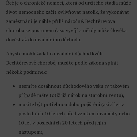
Řeč je o chronické nemoci, která od určitého stadia může
život nemocného začít ovlivňovat natolik, že vykonávat
zaměstnání je náhle příliš náročné. Bechtěrevova
choroba se postupem času vyvíjí a někdy může člověka
dovést až do invalidního důchodu.
Abyste mohli žádat o invalidní důchod kvůli
Bechtěrevově chorobě, musíte podle zákona splnit
několik podmínek:
nesmíte dosáhnout důchodového věku (v takovém
případě máte totiž již nárok na starobní rentu),
musíte být potřebnou dobu pojištěni (asi 5 let v
posledních 10 letech před vznikem invalidity nebo
10 let v posledních 20 letech před jejím
nástupem),