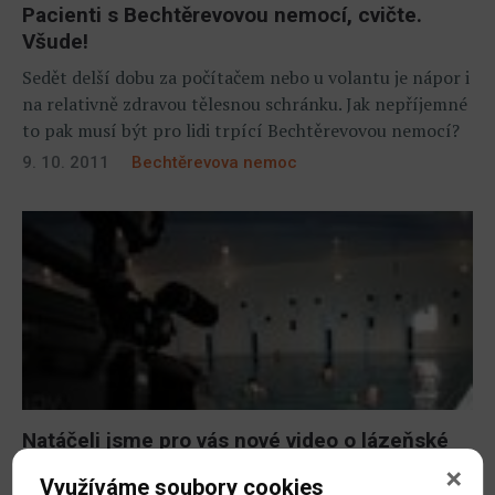
Pacienti s Bechtěrevovou nemocí, cvičte.
Všude!
Sedět delší dobu za počítačem nebo u volantu je nápor i
na relativně zdravou tělesnou schránku. Jak nepříjemné
to pak musí být pro lidi trpící Bechtěrevovou nemocí?
9. 10. 2011
Bechtěrevova nemoc
Natáčeli jsme pro vás nové video o lázeňské
léčbě pro Bechtěreviky
Využíváme soubory cookies