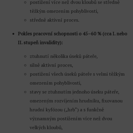
postižení více než dvou kloubů se středně
těžkým omezením pohyblivosti,
středně aktivní proces.
Pokles pracovní schopnosti o 45–60 % (cca I. nebo
II. stupeň invalidity):
ztuhnutí několika úseků páteře,
silně aktivní proces,
postižení všech úseků páteře s velmi těžkým
omezením pohyblivosti,
stavy se ztuhnutím jednoho úseku páteře,
omezeným rozvíjením hrudníku, fixovanou
hrudní kyfózou („hrb“) a s funkčně
významným postižením více než dvou
velkých kloubů,