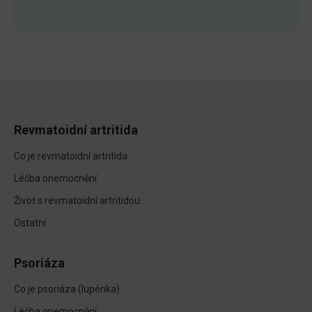
Revmatoidní artritida
Co je revmatoidní artritida
Léčba onemocnění
Život s revmatoidní artritidou
Ostatní
Psoriáza
Co je psoriáza (lupénka)
Léčba onemocnění