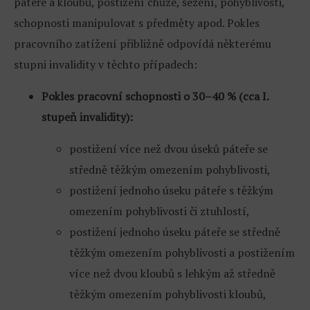
páteře a kloubů, postižení chůze, sezení, pohyblivosti,
schopnosti manipulovat s předměty apod. Pokles
pracovního zatížení přibližně odpovídá některému
stupni invalidity v těchto případech:
Pokles pracovní schopnosti o 30–40 % (cca I.
stupeň invalidity):
postižení více než dvou úseků páteře se
středně těžkým omezením pohyblivosti,
postižení jednoho úseku páteře s těžkým
omezením pohyblivosti či ztuhlostí,
postižení jednoho úseku páteře se středně
těžkým omezením pohyblivosti a postižením
více než dvou kloubů s lehkým až středně
těžkým omezením pohyblivosti kloubů,