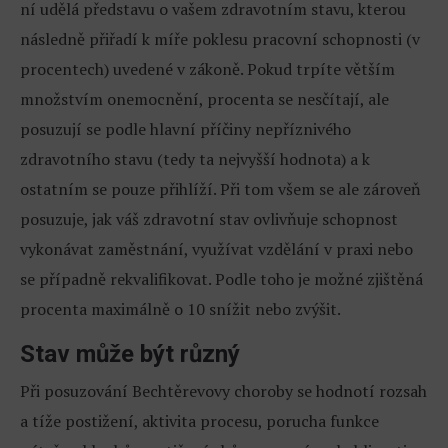
ní udělá představu o vašem zdravotním stavu, kterou
následně přiřadí k míře poklesu pracovní schopnosti (v
procentech) uvedené v zákoně. Pokud trpíte větším
množstvím onemocnění, procenta se nesčítají, ale
posuzují se podle hlavní příčiny nepříznivého
zdravotního stavu (tedy ta nejvyšší hodnota) a k
ostatním se pouze přihlíží. Při tom všem se ale zároveň
posuzuje, jak váš zdravotní stav ovlivňuje schopnost
vykonávat zaměstnání, využívat vzdělání v praxi nebo
se případně rekvalifikovat. Podle toho je možné zjištěná
procenta maximálně o 10 snížit nebo zvýšit.
Stav může být různý
Při posuzování Bechtěrevovy choroby se hodnotí rozsah
a tíže postižení, aktivita procesu, porucha funkce