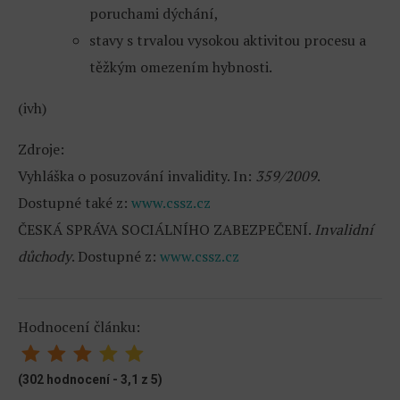
poruchami dýchání,
stavy s trvalou vysokou aktivitou procesu a
těžkým omezením hybnosti.
(ivh)
Zdroje:
Vyhláška o posuzování invalidity. In:
359/2009
.
Dostupné také z:
www.cssz.cz
ČESKÁ SPRÁVA SOCIÁLNÍHO ZABEZPEČENÍ.
Invalidní
důchody
. Dostupné z:
www.cssz.cz
Hodnocení článku:
(302 hodnocení - 3,1 z 5)