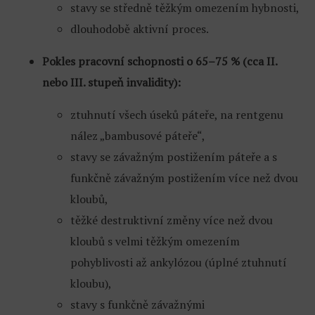
stavy se středně těžkým omezením hybnosti,
dlouhodobě aktivní proces.
Pokles pracovní schopnosti o 65–75 % (cca II.
nebo III. stupeň invalidity):
ztuhnutí všech úseků páteře, na rentgenu
nález „bambusové páteře“,
stavy se závažným postižením páteře a s
funkčně závažným postižením více než dvou
kloubů,
těžké destruktivní změny více než dvou
kloubů s velmi těžkým omezením
pohyblivosti až ankylózou (úplné ztuhnutí
kloubu),
stavy s funkčně závažnými