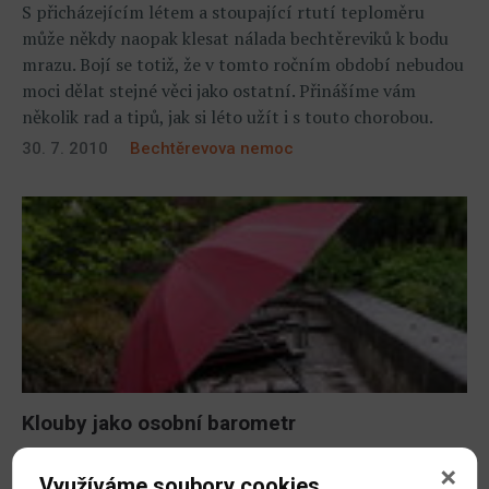
S přicházejícím létem a stoupající rtutí teploměru
může někdy naopak klesat nálada bechtěreviků k bodu
mrazu. Bojí se totiž, že v tomto ročním období nebudou
moci dělat stejné věci jako ostatní. Přinášíme vám
několik rad a tipů, jak si léto užít i s touto chorobou.
30. 7. 2010
Bechtěrevova nemoc
Klouby jako osobní barometr
Spojitost artritidy s počasím už vnímaly naše babičky,
Využíváme soubory cookies
když v závislosti na intenzitě svých obtíží často úspěšně