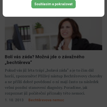
Souhlasím a pokračovat
Bolí vás záda? Možná jde o závažného
„bechtěreva“
Pokud vás již léta trápí „bolavá záda“ a je to čím dál
horší, zpozorněte! Plíživý nástup Bechtěrevovy choroby
a ne příliš dobré povědomí o ní mají často za následek
velmi pozdní stanovení diagnózy. Poradíme, jak
rozpoznat již počáteční příznaky této nemoci.
1. 10. 2013
Bechtěrevova nemoc