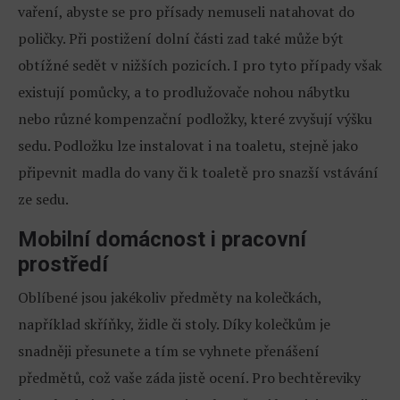
vaření, abyste se pro přísady nemuseli natahovat do
poličky. Při postižení dolní části zad také může být
obtížné sedět v nižších pozicích. I pro tyto případy však
existují pomůcky, a to prodlužovače nohou nábytku
nebo různé kompenzační podložky, které zvyšují výšku
sedu. Podložku lze instalovat i na toaletu, stejně jako
připevnit madla do vany či k toaletě pro snazší vstávání
ze sedu.
Mobilní domácnost i pracovní
prostředí
Oblíbené jsou jakékoliv předměty na kolečkách,
například skříňky, židle či stoly. Díky kolečkům je
snadněji přesunete a tím se vyhnete přenášení
předmětů, což vaše záda jistě ocení. Pro bechtěreviky