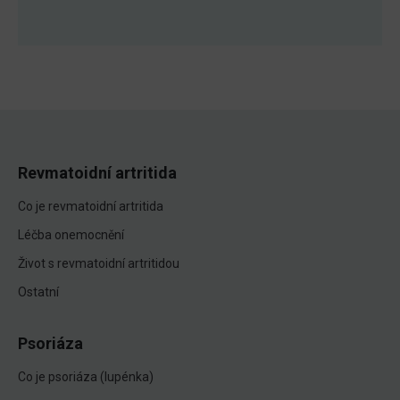
Revmatoidní artritida
Co je revmatoidní artritida
Léčba onemocnění
Život s revmatoidní artritidou
Ostatní
Psoriáza
Co je psoriáza (lupénka)