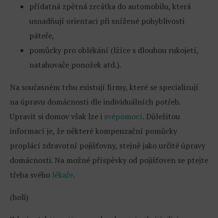
přídatná zpětná zrcátka do automobilu, která
usnadňují orientaci při snížené pohyblivosti
páteře,
pomůcky pro oblékání (lžíce s dlouhou rukojetí,
natahovače ponožek atd.).
Na současném trhu existují firmy, které se specializují
na úpravu domácnosti dle individuálních potřeb.
Upravit si domov však lze i
svépomocí
. Důležitou
informací je, že některé kompenzační pomůcky
proplácí zdravotní pojišťovny, stejně jako určité úpravy
domácnosti. Na možné příspěvky od pojišťoven se ptejte
třeba svého
lékaře
.
(holi)