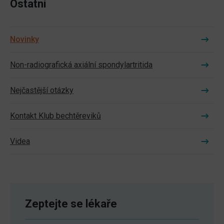
Ostatní
Novinky
Non-radiografická axiální spondylartritida
Nejčastější otázky
Kontakt Klub bechtěreviků
Videa
Zeptejte se lékaře