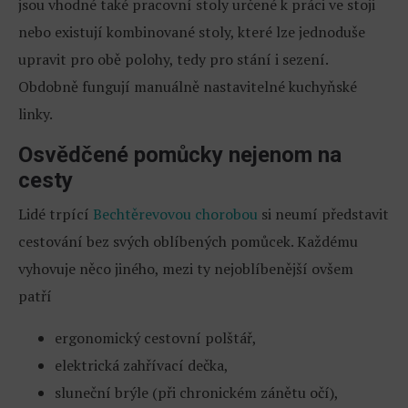
jsou vhodné také pracovní stoly určené k práci ve stoji
nebo existují kombinované stoly, které lze jednoduše
upravit pro obě polohy, tedy pro stání i sezení.
Obdobně fungují manuálně nastavitelné kuchyňské
linky.
Osvědčené pomůcky nejenom na
cesty
Lidé trpící
Bechtěrevovou chorobou
si neumí představit
cestování bez svých oblíbených pomůcek. Každému
vyhovuje něco jiného, mezi ty nejoblíbenější ovšem
patří
ergonomický cestovní polštář,
elektrická zahřívací dečka,
sluneční brýle (při chronickém zánětu očí),