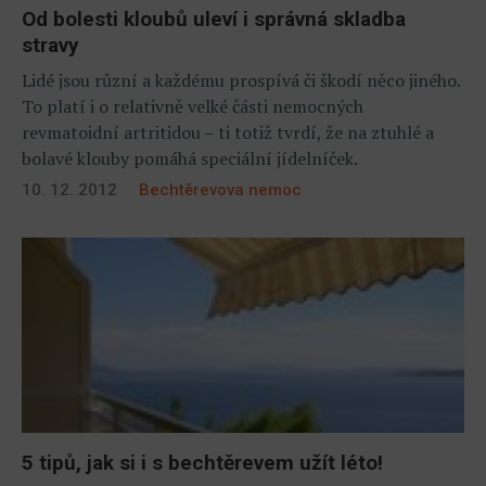
Od bolesti kloubů uleví i správná skladba
stravy
Lidé jsou různí a každému prospívá či škodí něco jiného.
To platí i o relativně velké části nemocných
revmatoidní artritidou – ti totiž tvrdí, že na ztuhlé a
bolavé klouby pomáhá speciální jídelníček.
10. 12. 2012
Bechtěrevova nemoc
5 tipů, jak si i s bechtěrevem užít léto!