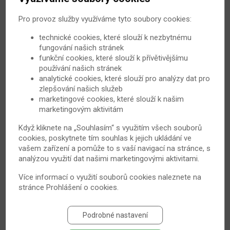
předpovídaly blížící se déšť.
Pro provoz služby využíváme tyto soubory cookies:
1. 6. 2013
Bechtěrevova nemoc
technické cookies, které slouží k nezbytnému
fungování našich stránek
funkční cookies, které slouží k přívětivějšímu
používání našich stránek
analytické cookies, které slouží pro analýzy dat pro
zlepšování našich služeb
marketingové cookies, které slouží k našim
marketingovým aktivitám
Když kliknete na „Souhlasím“ s využitím všech souborů
cookies, poskytnete tím souhlas k jejich ukládání ve
vašem zařízení a pomůže to s vaší navigací na stránce, s
Víte, jak se stravovat při Bechtěrevově
analýzou využití dat našimi marketingovými aktivitami.
nemoci?
Více informací o využití souborů cookies naleznete na
Dieta sice tuto nemoc nevyléčí, ale může vhodně
stránce
Prohlášení o cookies
.
doplnit léky a rehabilitaci, a částečně tak napomoci k
úlevě od obtíží.
Podrobné nastavení
19. 3. 2012
Bechtěrevova nemoc