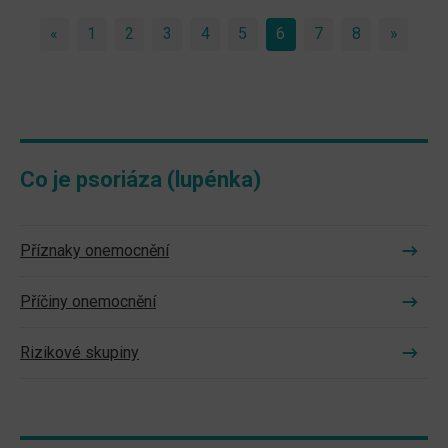
«
Previous
1
2
3
4
5
6
(current)
7
8
»
Next
Co je psoriáza (lupénka)
Příznaky onemocnění
Příčiny onemocnění
Rizikové skupiny