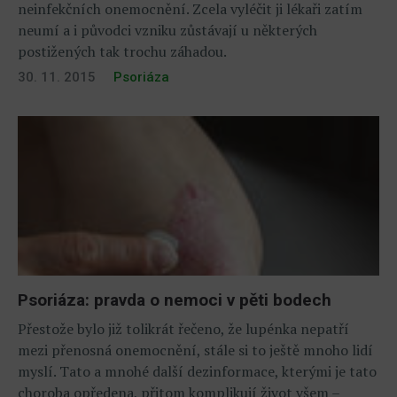
neinfekčních onemocnění. Zcela vyléčit ji lékaři zatím
neumí a i původci vzniku zůstávají u některých
postižených tak trochu záhadou.
30. 11. 2015
Psoriáza
Psoriáza: pravda o nemoci v pěti bodech
Přestože bylo již tolikrát řečeno, že lupénka nepatří
mezi přenosná onemocnění, stále si to ještě mnoho lidí
myslí. Tato a mnohé další dezinformace, kterými je tato
choroba opředena, přitom komplikují život všem –