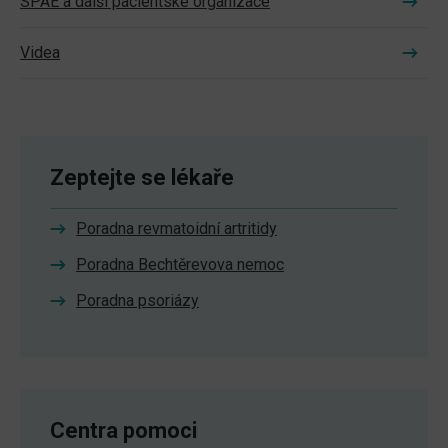
SPAE a další pacientské organizace
Videa
Zeptejte se lékaře
Poradna revmatoidní artritidy
Poradna Bechtěrevova nemoc
Poradna psoriázy
Centra pomoci