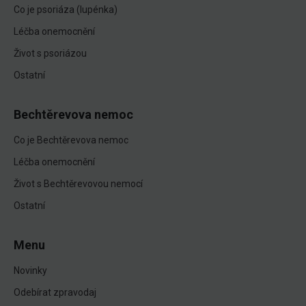
Co je psoriáza (lupénka)
Léčba onemocnění
Život s psoriázou
Ostatní
Bechtěrevova nemoc
Co je Bechtěrevova nemoc
Léčba onemocnění
Život s Bechtěrevovou nemocí
Ostatní
Menu
Novinky
Odebírat zpravodaj