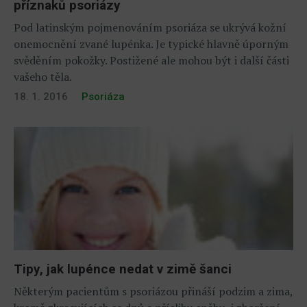
příznaků psoriázy
Pod latinským pojmenováním psoriáza se ukrývá kožní
onemocnění zvané lupénka. Je typické hlavně úporným
svěděním pokožky. Postižené ale mohou být i další části
vašeho těla.
18. 1. 2016
Psoriáza
Tipy, jak lupénce nedat v zimě šanci
Některým pacientům s psoriázou přináší podzim a zima,