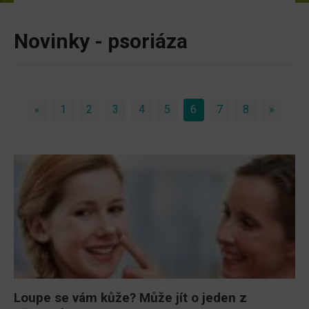
Novinky - psoriáza
«
Previous
1
2
3
4
5
6
(current)
7
8
»
Next
Loupe se vám kůže? Může jít o jeden z