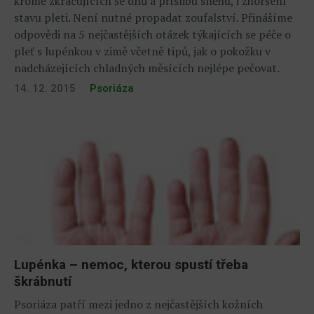
kromě zkracujících se dnů a příslibu sněhu, i zhoršení
stavu pleti. Není nutné propadat zoufalství. Přinášíme
odpovědi na 5 nejčastějších otázek týkajících se péče o
pleť s lupénkou v zimě včetně tipů, jak o pokožku v
nadcházejících chladných měsících nejlépe pečovat.
14. 12. 2015
Psoriáza
Lupénka – nemoc, kterou spustí třeba
škrábnutí
Psoriáza patří mezi jedno z nejčastějších kožních