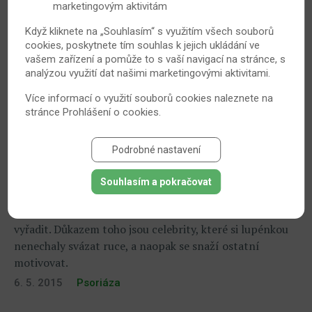
marketingovým aktivitám
Když kliknete na „Souhlasím“ s využitím všech souborů
cookies, poskytnete tím souhlas k jejich ukládání ve
vašem zařízení a pomůže to s vaší navigací na stránce, s
analýzou využití dat našimi marketingovými aktivitami.
Více informací o využití souborů cookies naleznete na
stránce
Prohlášení o cookies
.
Lupénka se nevyhýbá ani slavným – svůj boj s
ní rozhodně nevzdávají!
Podrobné nastavení
Lupénka je velice nepříjemným chronickým
autoimunitním onemocněním kůže. Dokáže svému
Souhlasím a pokračovat
nositeli způsobit mnoho potíží včetně těch psychických.
Ale ani tato nemoc vás nemusí ze společenského života
vyřadit. Důkazem toho jsou celebrity, které si lupénkou
nenechaly svázat ruce, a naopak se snaží ostatní
motivovat.
6. 5. 2015
Psoriáza