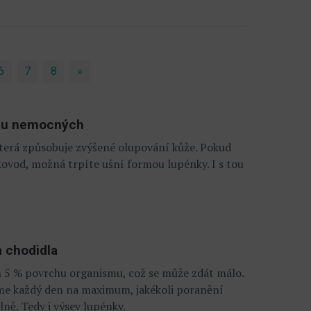
6
7
8
»
Next
tinu nemocných
která způsobuje zvýšené olupování kůže. Pokud
kovod, možná trpíte ušní formou lupénky. I s tou
 chodidla
en 5 % povrchu organismu, což se může zdát málo.
áme každý den na maximum, jakékoli poranění
ě. Tedy i výsev lupénky.