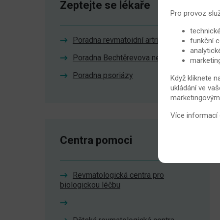
Zeptejte se lékaře
Pro provoz slu
technické
Poradna revmatoidní artritidy
funkční c
analytick
Poradna Bechtěrevova nemoc
marketin
Poradna psoriázy
Když kliknete n
ukládání ve vaš
marketingovými 
Více informací
Centra pomoci
Revmatologická centra pro
biologickou léčbu