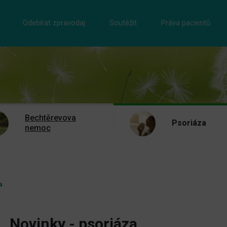
Odebírat zpravodaj
Soutěžit
Práva pacientů
Bechtěrevova
Psoriáza
nemoc
a
Novinky - psoriáza