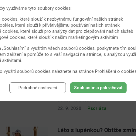
Inverzní formu lupénky bývá t
žby využíváme tyto soubory cookies:
Zřejmě žádný pacient s lupénkou ne
 cookies, které slouží k nezbytnému fungování našich stránek
dobře viditelných místech, zvláště n
ookies, které slouží k přívětivějšímu používání našich stránek
je méně starostí. Možná je to právě
é cookies, které slouží pro analýzy dat pro zlepšování našich služeb
gové cookies, které slouží k našim marketingovým aktivitám
1. 10. 2020
Psoriáza
a „Souhlasím“ s využitím všech souborů cookies, poskytnete tím souh
em zařízení a pomůže to s vaší navigací na stránce, s analýzou využi
Jak se vyrovnat s psoriázou?
aktivitami.
Zatímco velkou část nemocí na první
 o využití souborů cookies naleznete na stránce
Prohlášení o cookie
přesně naopak. Kůže pacientů bývá 
olupujícími se bílými šupinkami. C
Podrobné nastavení
Souhlasím a pokračovat
minimalizovat. Ovšem to může nějak
opakovaně vracet.
22. 9. 2020
Psoriáza
Léto s lupénkou? Obtíže zmírn