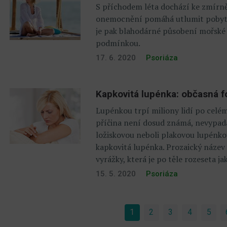
S příchodem léta dochází ke zmírně
onemocnění pomáhá utlumit pobyt n
je pak blahodárné působení mořské 
podmínkou.
17. 6. 2020
Psoriáza
Kapkovitá lupénka: občasná 
Lupénkou trpí miliony lidí po celé
příčina není dosud známá, nevypadá 
ložiskovou neboli plakovou lupénko
kapkovitá lupénka. Prozaický název
vyrážky, která je po těle rozeseta ja
15. 5. 2020
Psoriáza
1
(current)
2
3
4
5