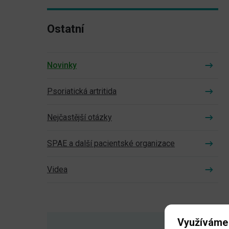
Ostatní
Novinky
Psoriatická artritida
Nejčastější otázky
SPAE a další pacientské organizace
Videa
Využíváme