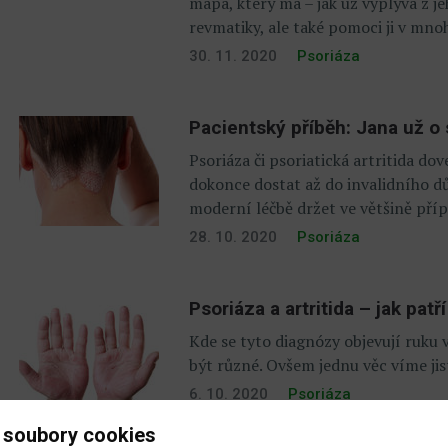
mapa, který má – jak už vyplývá z j
revmatiky, ale také pomoci ji v mno
30. 11. 2020
Psoriáza
Pacientský příběh: Jana už o
Psoriáza či psoriatická artritida d
dokonce dostat až do invalidního d
moderní léčbě držet ve většině příp
28. 10. 2020
Psoriáza
Psoriáza a artritida – jak patř
Kde se tyto diagnózy objevují ruku 
být různé. Ovšem jednu věc víme jis
6. 10. 2020
Psoriáza
 soubory cookies