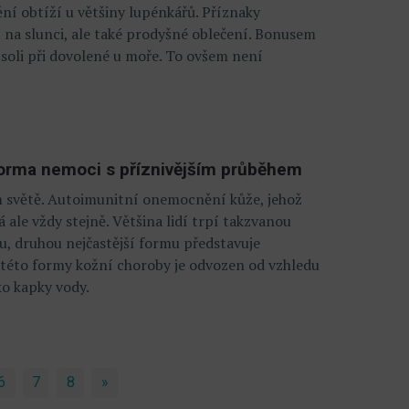
ní obtíží u většiny lupénkářů. Příznaky
a slunci, ale také prodyšné oblečení. Bonusem
soli při dovolené u moře. To ovšem není
forma nemoci s příznivějším průběhem
m světě. Autoimunitní onemocnění kůže, jehož
ale vždy stejně. Většina lidí trpí takzvanou
u, druhou nejčastější formu představuje
 této formy kožní choroby je odvozen od vzhledu
ko kapky vody.
6
7
8
»
Next