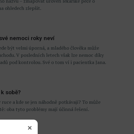
eho názvu – zmapovat úroveň lékařské péče o
ha ohledech zlepšit.
 své nemoci roky neví
ovede být velmi úporná, a mladého člověka může
ůchodu. V posledních letech však lze nemoc díky
adů pod kontrolou. Své o tom ví i pacientka Jana.
í k sobě?
v ruce a kde se jen náhodně potkávají? To může
tě: oba tyto problémy mají účinná řešení.