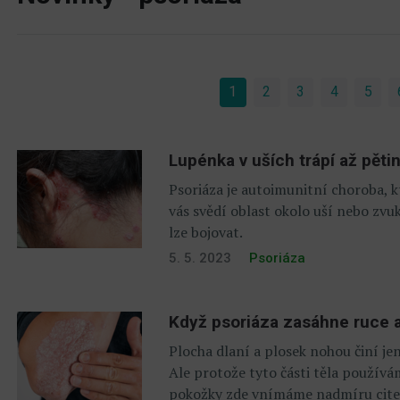
1
(current)
2
3
4
5
Lupénka v uších trápí až pě
Psoriáza je autoimunitní choroba, 
vás svědí oblast okolo uší nebo zvu
lze bojovat.
5. 5. 2023
Psoriáza
Když psoriáza zasáhne ruce a
Plocha dlaní a plosek nohou činí j
Ale protože tyto části těla použív
pokožky zde vnímáme nadmíru citeln