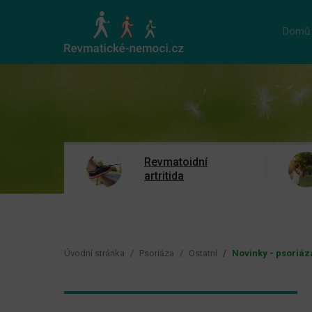
Domů
Revmatoidní
artritida
Úvodní stránka
Psoriáza
Ostatní
Novinky - psoriáz