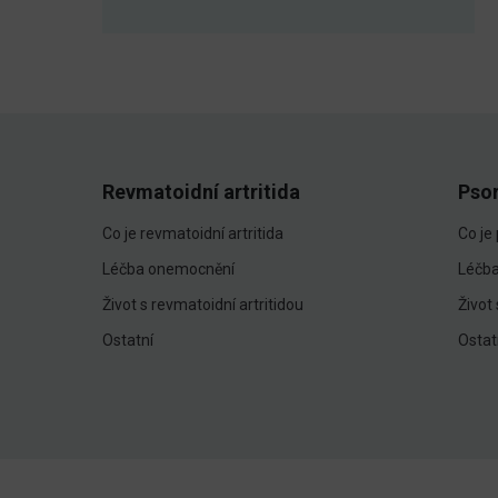
Revmatoidní artritida
Pso
Co je revmatoidní artritida
Co je
Léčba onemocnění
Léčb
Život s revmatoidní artritidou
Život
Ostatní
Ostat