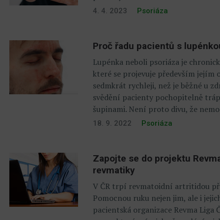
4. 4. 2023
Psoriáza
Proč řadu pacientů s lupénko
Lupénka neboli psoriáza je chronic
které se projevuje především jejím
sedmkrát rychleji, než je běžné u 
svědění pacienty pochopitelně tráp
šupinami. Není proto divu, že nemoc
18. 9. 2022
Psoriáza
Zapojte se do projektu Revma
revmatiky
V ČR trpí revmatoidní artritidou př
Pomocnou ruku nejen jim, ale i jeji
pacientská organizace Revma Liga ČR