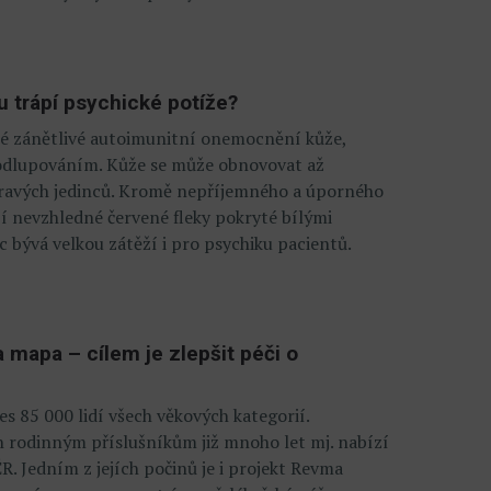
u trápí psychické potíže?
ké zánětlivé autoimunitní onemocnění kůže,
 odlupováním. Kůže se může obnovovat až
zdravých jedinců. Kromě nepříjemného a úporného
í nevzhledné červené fleky pokryté bílými
 bývá velkou zátěží i pro psychiku pacientů.
 mapa – cílem je zlepšit péči o
es 85 000 lidí všech věkových kategorií.
ch rodinným příslušníkům již mnoho let mj. nabízí
. Jedním z jejích počinů je i projekt Revma