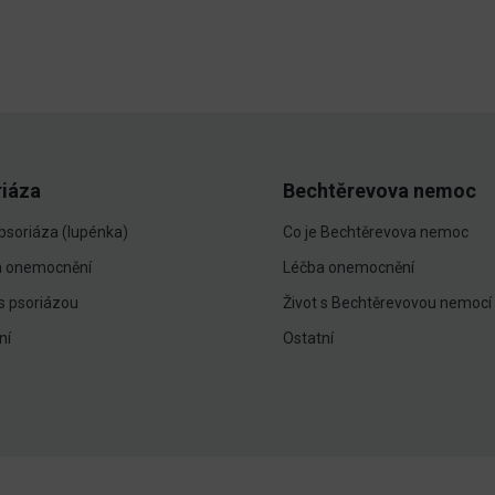
riáza
Bechtěrevova nemoc
 psoriáza (lupénka)
Co je Bechtěrevova nemoc
a onemocnění
Léčba onemocnění
 s psoriázou
Život s Bechtěrevovou nemocí
ní
Ostatní