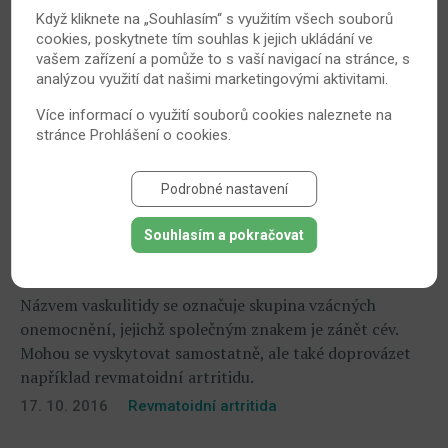
Když kliknete na „Souhlasím“ s využitím všech souborů
cookies, poskytnete tím souhlas k jejich ukládání ve
vašem zařízení a pomůže to s vaší navigací na stránce, s
analýzou využití dat našimi marketingovými aktivitami.
Více informací o využití souborů cookies naleznete na
stránce
Prohlášení o cookies
.
Podrobné nastavení
Souhlasím a pokračovat
Zákeřné vaskulitidy aneb Když tělo útočí na
vlastní cévy
Názvem vaskulitidy se označuje skupina vzácných
onemocnění, jejichž společným znakem je zánět cév.
Mohou se vyskytovat samostatně, ale také doprovázet
například revmatoidní artritidu.
17. 10. 2016
Revmatoidní artritida