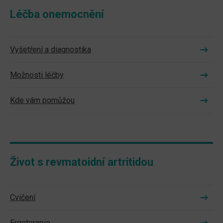
Léčba onemocnění
Vyšetření a diagnostika
Možnosti léčby
Kde vám pomůžou
Život s revmatoidní artritidou
Cvičení
Ergoterapie