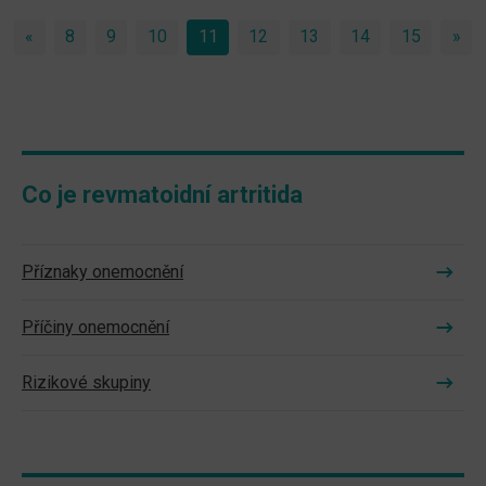
«
Previous
8
9
10
11
(current)
12
13
14
15
»
Ne
Co je revmatoidní artritida
Příznaky onemocnění
Příčiny onemocnění
Rizikové skupiny