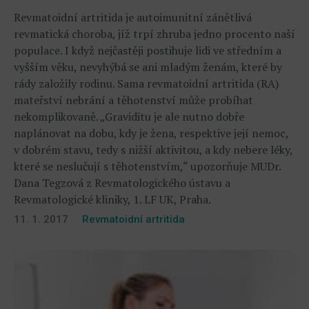
Revmatoidní artritida je autoimunitní zánětlivá
revmatická choroba, jíž trpí zhruba jedno procento naší
populace. I když nejčastěji postihuje lidi ve středním a
vyšším věku, nevyhýbá se ani mladým ženám, které by
rády založily rodinu. Sama revmatoidní artritida (RA)
mateřství nebrání a těhotenství může probíhat
nekomplikovaně. „Graviditu je ale nutno dobře
naplánovat na dobu, kdy je žena, respektive její nemoc,
v dobrém stavu, tedy s nižší aktivitou, a kdy nebere léky,
které se neslučují s těhotenstvím,“ upozorňuje MUDr.
Dana Tegzová z Revmatologického ústavu a
Revmatologické kliniky, 1. LF UK, Praha.
11. 1. 2017
Revmatoidní artritida