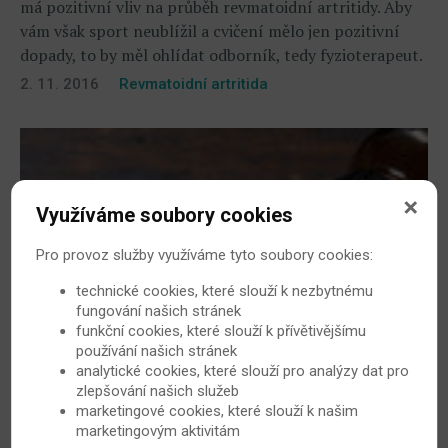
má pozitivní vliv na průběh revmatoidní artritidy. Aby
vám však sport neublížil a cvičení mělo jen pozitivní
dopady, to by měl ohlídat odborník, tedy fyzioterapeut.
2. 11. 2016
Revmatoidní artritida
Využíváme soubory cookies
Pro provoz služby využíváme tyto soubory cookies:
technické cookies, které slouží k nezbytnému
fungování našich stránek
funkční cookies, které slouží k přívětivějšímu
Jak poznat nebezpečnou závislost na lécích?
používání našich stránek
Někteří lidé musejí užívat silné léky proti bolesti.
analytické cookies, které slouží pro analýzy dat pro
Většinou si na ně nebezpečnou, život ohrožující
zlepšování našich služeb
marketingové cookies, které slouží k našim
závislost nevypěstují. Jisté riziko ovšem existuje.
marketingovým aktivitám
26. 10. 2016
Revmatoidní artritida