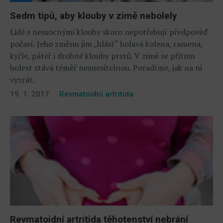
Sedm tipů, aby klouby v zimě nebolely
Lidé s nemocnými klouby skoro nepotřebují předpověď
počasí. Jeho změnu jim „hlásí“ bolavá kolena, ramena,
kyčle, páteř i drobné klouby prstů. V zimě se přitom
bolest stává téměř nesnesitelnou. Poradíme, jak na ni
vyzrát.
19. 1. 2017
Revmatoidní artritida
Revmatoidní artritida těhotenství nebrání