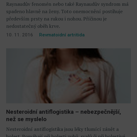
Raynaudův fenomén nebo také Raynaudův syndrom má
spadeno hlavně na ženy. Toto onemocnění postihuje
především prsty na rukou i nohou. Příčinou je
nedostatečný oběh krve.
10. 11. 2016
Revmatoidní artritida
Nesteroidní antiflogistika – nebezpečnější,
než se myslelo
Nesteroidní antiflogistika jsou léky tlumící zánět a
bolest. Pomáhají při bolesti zubů, svalů či při bolestivé