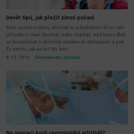
Devět tipů, jak přežít zimní počasí
Máte potíže s chůzí, obtížně se pohybujete? Ať se vaše
příznaky v zimě zhoršují, nebo zlepšují, měli byste dbát
na bezpečnost a zbytečně neriskovat uklouznutí a pád.
Že nevíte, jak na to? My ano!
8. 12. 2016
Revmatoidní artritida
Na operaci kvůli revmatoidní artritidě?